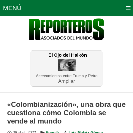
MENÚ
Portada
Política
Opinión
Bogotá
Internacionales
Planeta Tierra
Deportes
Económicas
Regiones
Judiciales
Tecnología
Salud
Turismo
Educación
Neira
Acercamientos entre Trump y Petro
Ampliar
«Colombianización», una obra que
cuestiona cómo Colombia se
vende al mundo
06 abril, 2022
Bogotá
Laia Mataix Gómez