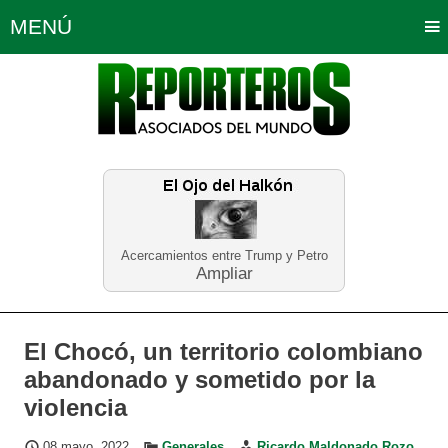
MENÚ
Portada
Política
Opinión
Bogotá
Internacionales
Planeta Tierra
Deportes
Económicas
Regiones
Judiciales
Tecnología
Salud
Turismo
Educación
Neira
Acercamientos entre Trump y Petro
Ampliar
El Chocó, un territorio colombiano
abandonado y sometido por la
violencia
08 mayo, 2022
Generales
Ricardo Maldonado Rozo