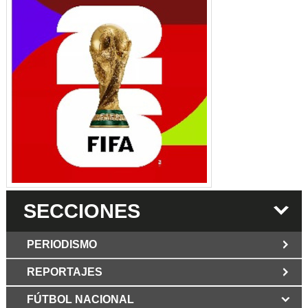
SECCIONES
PERIODISMO
REPORTAJES
JUN 6 2026
Los Periodist@s
El silencio del poder. Hay otro mártir de la
FÚTBOL NACIONAL
MAR 6 2026