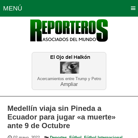
MENÚ
Portada
Política
Opinión
Bogotá
Internacionales
Planeta Tierra
Deportes
Económicas
Regiones
Judiciales
Tecnología
Salud
Turismo
Educación
Neira
Acercamientos entre Trump y Petro
Ampliar
Medellín viaja sin Pineda a
Ecuador para jugar «a muerte»
ante 9 de Octubre
02 mayo, 2022
Deportes
,
Fútbol
,
Fútbol Internacional
,