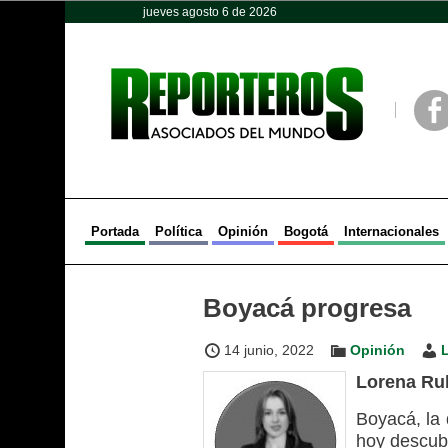
jueves agosto 6 de 2026
Opinión
Política
Deportes
Face
Portada
Política
Opinión
Bogotá
Internacionales
Boyacá progresa
14 junio, 2022
Opinión
Lorena Ru
Boyacá, la 
hoy descubr