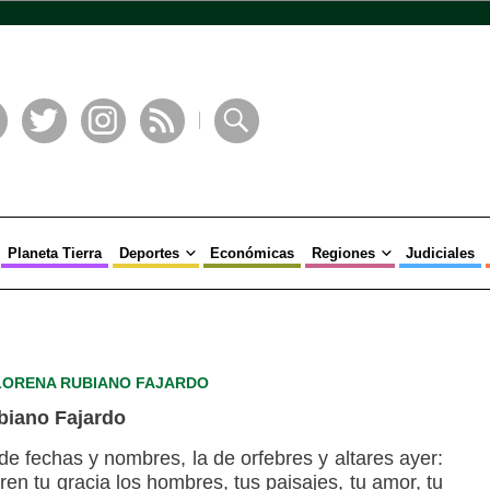
book
Twitter
Instagram
RSS
Buscar
Planeta Tierra
Deportes
Económicas
Regiones
Judiciales
LORENA RUBIANO FAJARDO
biano Fajardo
de fechas y nombres, la de orfebres y altares ayer:
en tu gracia los hombres, tus paisajes, tu amor, tu