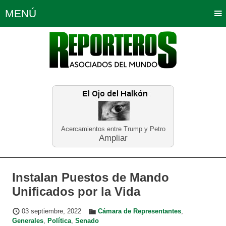
MENÚ
Portada
Política
Opinión
Bogotá
Internacionales
Planeta Tierra
Deportes
Económicas
Regiones
Judiciales
Tecnología
Salud
Turismo
Educación
Neira
Acercamientos entre Trump y Petro
Ampliar
Instalan Puestos de Mando
Unificados por la Vida
03 septiembre, 2022
Cámara de Representantes
,
Generales
,
Política
,
Senado