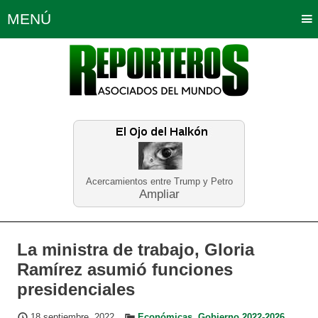
MENÚ
Portada
Política
Opinión
Bogotá
Internacionales
Planeta Tierra
Deportes
Económicas
Regiones
Judiciales
Tecnología
Salud
Turismo
Educación
Neira
Acercamientos entre Trump y Petro
Ampliar
La ministra de trabajo, Gloria
Ramírez asumió funciones
presidenciales
18 septiembre, 2022
Económicas
,
Gobierno 2022-2026
,