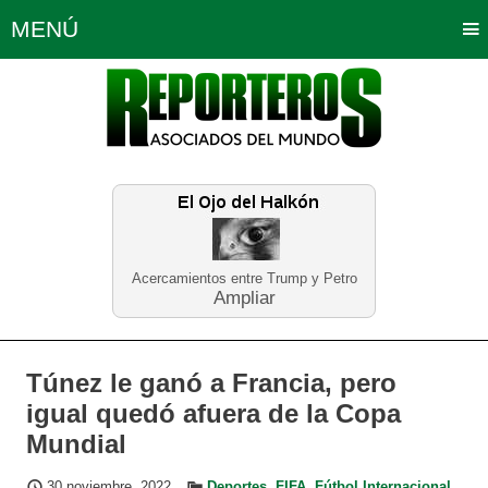
MENÚ
Portada
Política
Opinión
Bogotá
Internacionales
Planeta Tierra
Deportes
Económicas
Regiones
Judiciales
Tecnología
Salud
Turismo
Educación
Neira
Acercamientos entre Trump y Petro
Ampliar
Túnez le ganó a Francia, pero
igual quedó afuera de la Copa
Mundial
30 noviembre, 2022
Deportes
,
FIFA
,
Fútbol Internacional