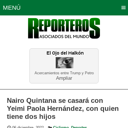
MENÚ
Portada
Política
Opinión
Bogotá
Internacionales
Planeta Tierra
Deportes
Económicas
Regiones
Judiciales
Tecnología
Salud
Turismo
Educación
Neira
Acercamientos entre Trump y Petro
Ampliar
Nairo Quintana se casará con
Yeimi Paola Hernández, con quien
tiene dos hijos
06 diciembre, 2022
Ciclismo
,
Deportes