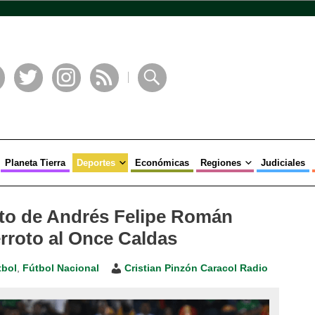
book
Twitter
Instagram
RSS
Buscar
Planeta Tierra
Deportes
Económicas
Regiones
Judiciales
nto de Andrés Felipe Román
erroto al Once Caldas
tbol
,
Fútbol Nacional
Cristian Pinzón Caracol Radio