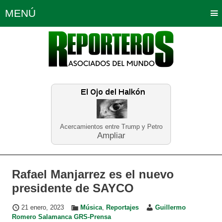
MENÚ
Portada
Política
Opinión
Bogotá
Internacionales
Planeta Tierra
Deportes
Económicas
Regiones
Judiciales
Tecnología
Salud
Turismo
Educación
Neira
Acercamientos entre Trump y Petro
Ampliar
Rafael Manjarrez es el nuevo
presidente de SAYCO
21 enero, 2023
Música
,
Reportajes
Guillermo
Romero Salamanca GRS-Prensa