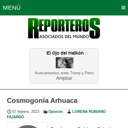
MENÚ
Portada
Política
Opinión
Bogotá
Internacionales
Planeta Tierra
Deportes
Económicas
Regiones
Judiciales
Tecnología
Salud
Turismo
Educación
Neira
Acercamientos entre Trump y Petro
Ampliar
Cosmogonía Arhuaca
07 febrero, 2023
Opinión
LORENA RUBIANO
FAJARDO