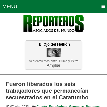
MENÚ
Portada
Política
Opinión
Bogotá
Internacionales
Planeta Tierra
Deportes
Económicas
Regiones
Judiciales
Tecnología
Salud
Turismo
Educación
Neira
Acercamientos entre Trump y Petro
Ampliar
Fueron liberados los seis
trabajadores que permanecían
secuestrados en el Catatumbo
07 julio, 2023
Cucuta
,
Económicas
,
Generales
,
Regiones
,