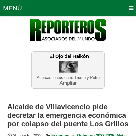
MENÚ
Portada
Política
Opinión
Bogotá
Internacionales
Planeta Tierra
Deportes
Económicas
Regiones
Judiciales
Tecnología
Salud
Turismo
Educación
Neira
Acercamientos entre Trump y Petro
Ampliar
Alcalde de Villavicencio pide
decretar la emergencia económica
por colapso del puente Los Grillos
20 agosto, 2023
Económicas
,
Gobierno 2022-2026
,
Meta
,