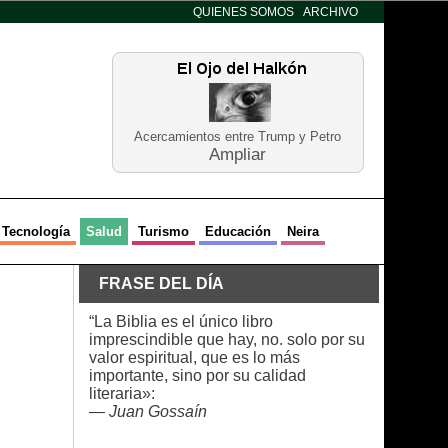
QUIENES SOMOS
ARCHIVO
Acercamientos entre Trump y Petro
Ampliar
Tecnología
Salud
Turismo
Educación
Neira
FRASE DEL DÍA
“La Biblia es el único libro
imprescindible que hay, no. solo por su
valor espiritual, que es lo más
importante, sino por su calidad
literaria»:
—
Juan Gossaín