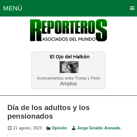
MENÚ
Portada
Política
Opinión
Bogotá
Internacionales
Planeta Tierra
Deportes
Económicas
Regiones
Judiciales
Tecnología
Salud
Turismo
Educación
Neira
Acercamientos entre Trump y Petro
Ampliar
Día de los adultos y los
pensionados
21 agosto, 2023
Opinión
Jorge Giraldo Acevedo