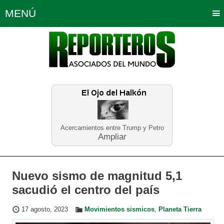
MENÚ
Portada
Política
Opinión
Bogotá
Internacionales
Planeta Tierra
Deportes
Económicas
Regiones
Judiciales
Tecnología
Salud
Turismo
Educación
Neira
Acercamientos entre Trump y Petro
Ampliar
Nuevo sismo de magnitud 5,1
sacudió el centro del país
17 agosto, 2023
Movimientos sismicos
,
Planeta Tierra