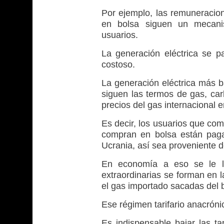
Por ejemplo, las remuneracion
en bolsa siguen un mecani
usuarios.
La generación eléctrica se p
costoso.
La generación eléctrica más ba
siguen las termos de gas, car
precios del gas internacional 
Es decir, los usuarios que co
compran en bolsa están paga
Ucrania, así sea proveniente 
En economía a eso se le ll
extraordinarias se forman en
el gas importado sacadas del bo
Ese régimen tarifario anacrón
Es indispensable bajar las tar