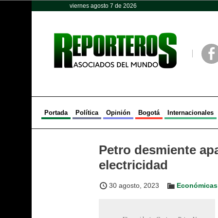
viernes agosto 7 de 2026
Opinión
Política
Deportes
Face
Portada
Política
Opinión
Bogotá
Internacionales
Petro desmiente apa
electricidad
30 agosto, 2023
Económicas