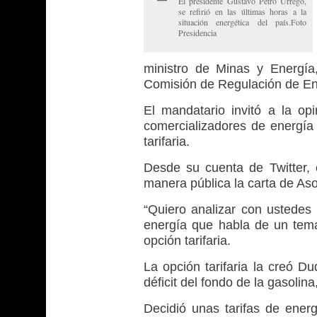
El presidente Gustavo Petro Urrego,
se refirió en las últimas horas a la
situación energética del país.Foto
Presidencia
ministro de Minas y Energía
Comisión de Regulación de E
El mandatario invitó a la opi
comercializadores de energía 
tarifaria.
Desde su cuenta de Twitter, 
manera pública la carta de Asoc
“Quiero analizar con ustedes
energía que habla de un tema
opción tarifaria.
La opción tarifaria la creó D
déficit del fondo de la gasolina
Decidió unas tarifas de energ