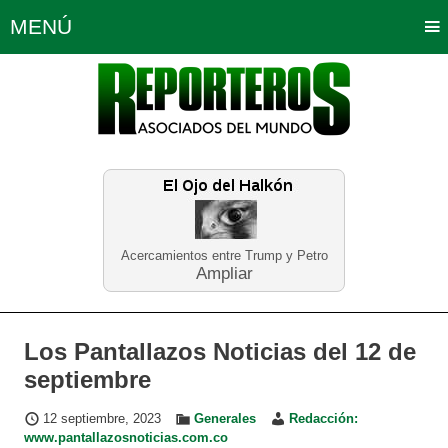
MENÚ
Portada
Política
Opinión
Bogotá
Internacionales
Planeta Tierra
Deportes
Económicas
Regiones
Judiciales
Tecnología
Salud
Turismo
Educación
Neira
Acercamientos entre Trump y Petro
Ampliar
Los Pantallazos Noticias del 12 de
septiembre
12 septiembre, 2023
Generales
Redacción:
www.pantallazosnoticias.com.co