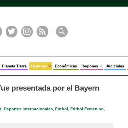
book
Twitter
Instagram
RSS
Buscar
Planeta Tierra
Deportes
Económicas
Regiones
Judiciales
ue presentada por el Bayern
s
,
Deportes Internacionales
,
Fútbol
,
Fútbol Femenino
,