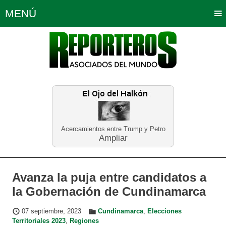
MENÚ
Portada
Política
Opinión
Bogotá
Internacionales
Planeta Tierra
Deportes
Económicas
Regiones
Judiciales
Tecnología
Salud
Turismo
Educación
Neira
Acercamientos entre Trump y Petro
Ampliar
Avanza la puja entre candidatos a
la Gobernación de Cundinamarca
07 septiembre, 2023
Cundinamarca
,
Elecciones
Territoriales 2023
,
Regiones