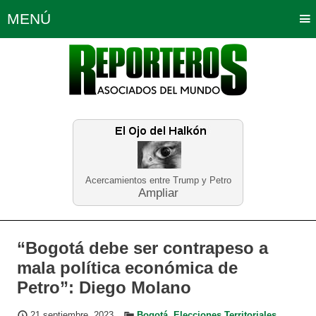
MENÚ
Portada
Política
Opinión
Bogotá
Internacionales
Planeta Tierra
Deportes
Económicas
Regiones
Judiciales
Tecnología
Salud
Turismo
Educación
Neira
Acercamientos entre Trump y Petro
Ampliar
“Bogotá debe ser contrapeso a
mala política económica de
Petro”: Diego Molano
21 septiembre, 2023
Bogotá
,
Elecciones Territoriales