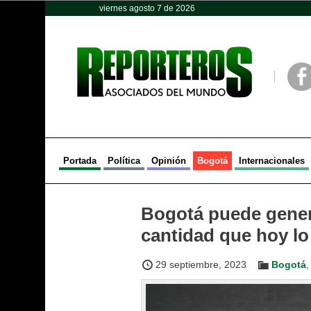
viernes agosto 7 de 2026
Opinión
Política
Deportes
Face
Portada
Política
Opinión
Bogotá
Internacionales
Bogotá puede genera
cantidad que hoy l
29 septiembre, 2023
Bogotá