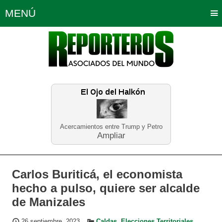
MENÚ
Portada
Política
Opinión
Bogotá
Internacionales
Planeta Tierra
Deportes
Económicas
Regiones
Judiciales
Tecnología
Salud
Turismo
Educación
Neira
Acercamientos entre Trump y Petro
Ampliar
Carlos Buriticá, el economista
hecho a pulso, quiere ser alcalde
de Manizales
26 septiembre, 2023
Caldas
,
Elecciones Territoriales