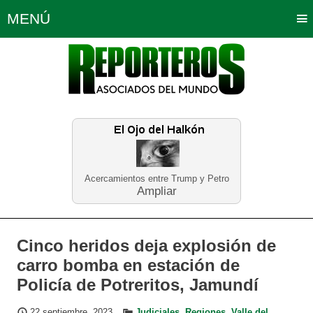
MENÚ
Portada
Política
Opinión
Bogotá
Internacionales
Planeta Tierra
Deportes
Económicas
Regiones
Judiciales
Tecnología
Salud
Turismo
Educación
Neira
Acercamientos entre Trump y Petro
Ampliar
Cinco heridos deja explosión de
carro bomba en estación de
Policía de Potreritos, Jamundí
22 septiembre, 2023
Judiciales
,
Regiones
,
Valle del