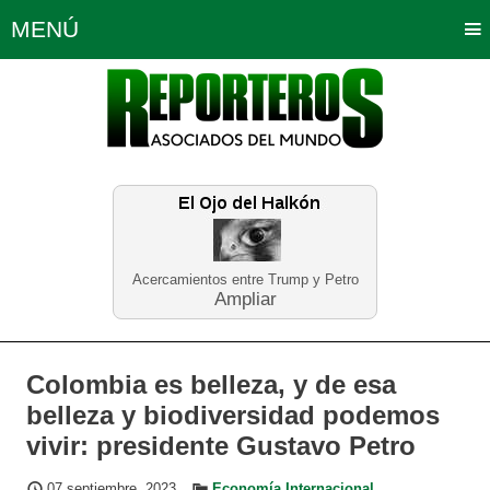
MENÚ
Portada
Política
Opinión
Bogotá
Internacionales
Planeta Tierra
Deportes
Económicas
Regiones
Judiciales
Tecnología
Salud
Turismo
Educación
Neira
Acercamientos entre Trump y Petro
Ampliar
Colombia es belleza, y de esa
belleza y biodiversidad podemos
vivir: presidente Gustavo Petro
07 septiembre, 2023
Economía Internacional
,