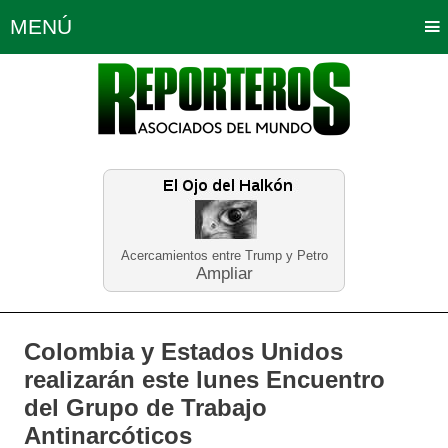
MENÚ
Portada
Política
Opinión
Bogotá
Internacionales
Planeta Tierra
Deportes
Económicas
Regiones
Judiciales
Tecnología
Salud
Turismo
Educación
Neira
Acercamientos entre Trump y Petro
Ampliar
Colombia y Estados Unidos
realizarán este lunes Encuentro
del Grupo de Trabajo
Antinarcóticos