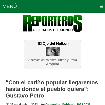
MENÚ
Portada
Política
Opinión
Bogotá
Internacionales
Planeta Tierra
Deportes
Económicas
Regiones
Judiciales
Tecnología
Salud
Turismo
Educación
Neira
Acercamientos entre Trump y Petro
Ampliar
“Con el cariño popular llegaremos
hasta donde el pueblo quiera”:
Gustavo Petro
27 septiembre, 2023
Generales
,
Gobierno 2022-2026
,