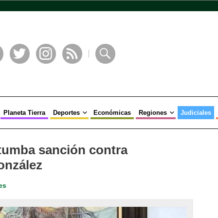
book
Twitter
Instagram
RSS
Buscar
Planeta Tierra
Deportes
Económicas
Regiones
Judiciales
tumba sanción contra
onzález
es