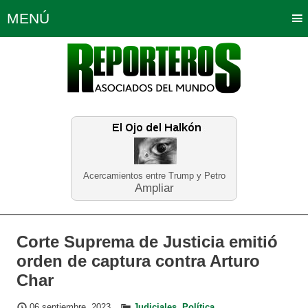
MENÚ
Portada
Política
Opinión
Bogotá
Internacionales
Planeta Tierra
Deportes
Económicas
Regiones
Judiciales
Tecnología
Salud
Turismo
Educación
Neira
Acercamientos entre Trump y Petro
Ampliar
Corte Suprema de Justicia emitió
orden de captura contra Arturo
Char
06 septiembre, 2023
Judiciales
,
Política