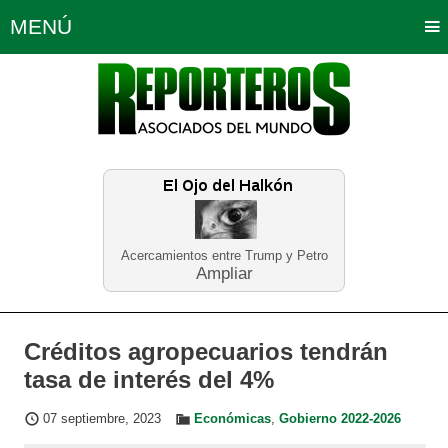
MENÚ
Portada
Política
Opinión
Bogotá
Internacionales
Planeta Tierra
Deportes
Económicas
Regiones
Judiciales
Tecnología
Salud
Turismo
Educación
Neira
Acercamientos entre Trump y Petro
Ampliar
Créditos agropecuarios tendrán
tasa de interés del 4%
07 septiembre, 2023
Económicas
,
Gobierno 2022-2026