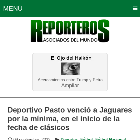
MENÚ
Portada
Política
Opinión
Bogotá
Internacionales
Planeta Tierra
Deportes
Económicas
Regiones
Judiciales
Tecnología
Salud
Turismo
Educación
Neira
Acercamientos entre Trump y Petro
Ampliar
Deportivo Pasto venció a Jaguares
por la mínima, en el inicio de la
fecha de clásicos
09 septiembre, 2023
Deportes
,
Fútbol
,
Fútbol Nacional