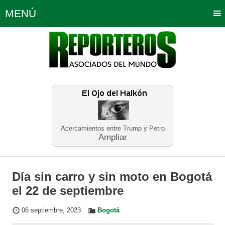
MENÚ
Portada
Política
Opinión
Bogotá
Internacionales
Planeta Tierra
Deportes
Económicas
Regiones
Judiciales
Tecnología
Salud
Turismo
Educación
Neira
Acercamientos entre Trump y Petro
Ampliar
Día sin carro y sin moto en Bogotá
el 22 de septiembre
06 septiembre, 2023
Bogotá