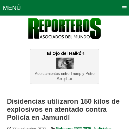
MENÚ
Portada
Política
Opinión
Bogotá
Internacionales
Planeta Tierra
Deportes
Económicas
Regiones
Judiciales
Tecnología
Salud
Turismo
Educación
Neira
Acercamientos entre Trump y Petro
Ampliar
Disidencias utilizaron 150 kilos de
explosivos en atentado contra
Policía en Jamundí
22 septiembre, 2023
Gobierno 2022-2026
,
Judiciales
,