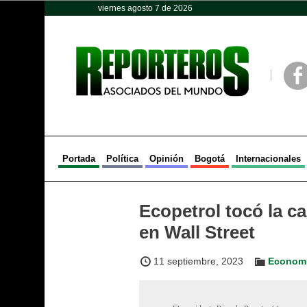
viernes agosto 7 de 2026
Opinión
Política
Deportes
Face
Portada
Política
Opinión
Bogotá
Internacionales
Ecopetrol tocó la c
en Wall Street
11 septiembre, 2023
Economí