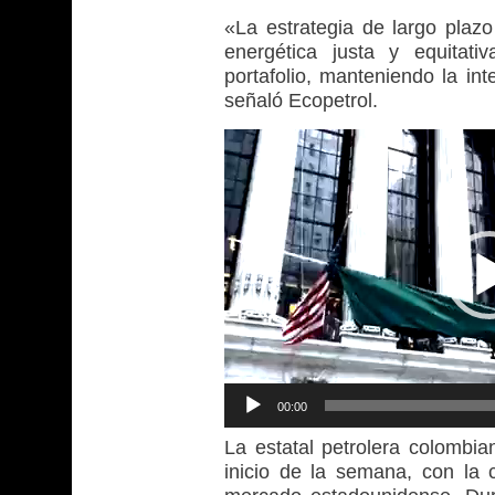
«La estrategia de largo plaz
energética justa y equitati
portafolio, manteniendo la int
señaló Ecopetrol.
Reproductor
de
vídeo
00:00
La estatal petrolera colombia
inicio de la semana, con la