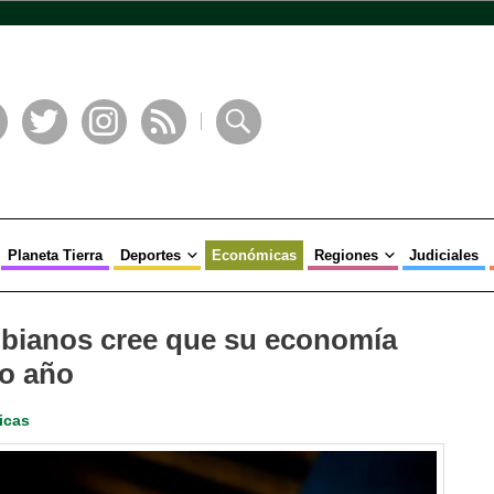
book
Twitter
Instagram
RSS
Buscar
Planeta Tierra
Deportes
Económicas
Regiones
Judiciales
mbianos cree que su economía
mo año
icas