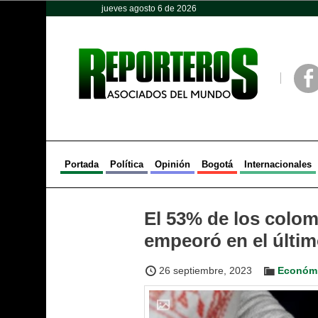
jueves agosto 6 de 2026
Opinión
Política
Deportes
Face
Portada
Política
Opinión
Bogotá
Internacionales
El 53% de los colo
empeoró en el últi
26 septiembre, 2023
Económ