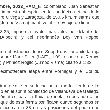
embre, 2023_RAM_
El colombiano Juan Sebastián
impuesto al esprint en la duodécima etapa de la
tre Ólvega y Zaragoza, de 150,6 km, mientras que
Jumbo Visma) mantuvo el jersey rojo de líder.
:35, impuso la ley del más veloz por delante del
 (Alpecin) y del neerlandés Boy Van Poppel
con el estadounidense Sepp Kuus portando la roja
sobre Marc Soler (UAE), 1:09 respecto a Remco
 y Primoz Roglic (Jumbo Visma) cuarto a 1:32.
decimotercera etapa entre Formigal y el Col du
imo detalle en su lucha por el maillot verde de La
do en el sprint bonificado de Villanueva de Gállego,
ilómetros para la línea de meta, superando a un
que de esta forma bonificaba cuatro segundos en
 le acercan a 33 de las posiciones del podio que