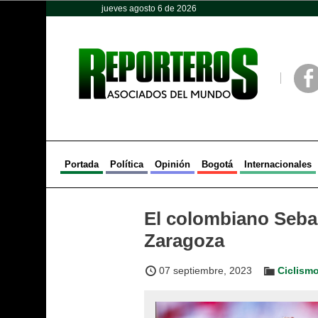
jueves agosto 6 de 2026
Opinión
Política
Deportes
Face
Portada
Política
Opinión
Bogotá
Internacionales
El colombiano Seba
Zaragoza
07 septiembre, 2023
Ciclism