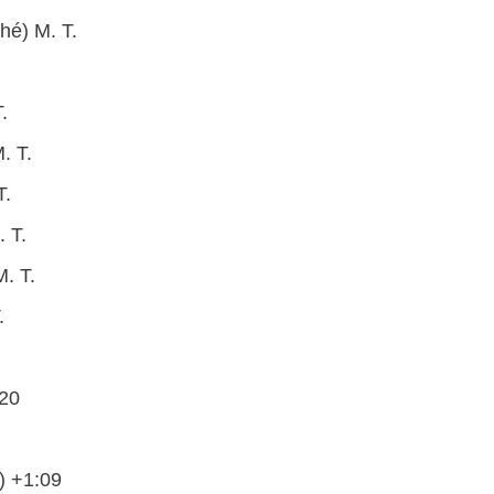
hé) M. T.
.
. T.
T.
. T.
. T.
.
:20
) +1:09