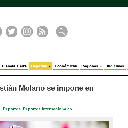
book
Twitter
Instagram
RSS
Buscar
Planeta Tierra
Deportes
Económicas
Regiones
Judiciales
stián Molano se impone en
o
,
Deportes
,
Deportes Internacionales