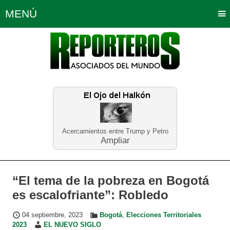
MENÚ
Portada
Política
Opinión
Bogotá
Internacionales
Planeta Tierra
Deportes
Económicas
Regiones
Judiciales
Tecnología
Salud
Turismo
Educación
Neira
Acercamientos entre Trump y Petro
Ampliar
“El tema de la pobreza en Bogotá
es escalofriante”: Robledo
04 septiembre, 2023
Bogotá
,
Elecciones Territoriales
2023
EL NUEVO SIGLO