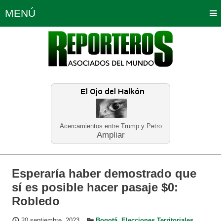
MENÚ
Portada
Política
Opinión
Bogotá
Internacionales
Planeta Tierra
Deportes
Económicas
Regiones
Judiciales
Tecnología
Salud
Turismo
Educación
Neira
Acercamientos entre Trump y Petro
Ampliar
Esperaría haber demostrado que
sí es posible hacer pasaje $0:
Robledo
20 septiembre, 2023
Bogotá
,
Elecciones Territoriales