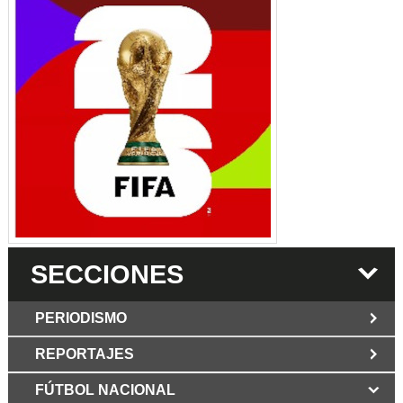
SECCIONES
PERIODISMO
REPORTAJES
JUN 6 2026
Los Periodist@s
El silencio del poder. Hay otro mártir de la
FÚTBOL NACIONAL
MAR 6 2026