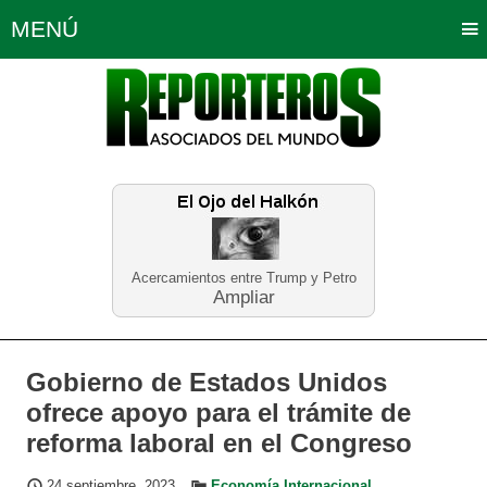
MENÚ
Portada
Política
Opinión
Bogotá
Internacionales
Planeta Tierra
Deportes
Económicas
Regiones
Judiciales
Tecnología
Salud
Turismo
Educación
Neira
Acercamientos entre Trump y Petro
Ampliar
Gobierno de Estados Unidos
ofrece apoyo para el trámite de
reforma laboral en el Congreso
24 septiembre, 2023
Economía Internacional
,