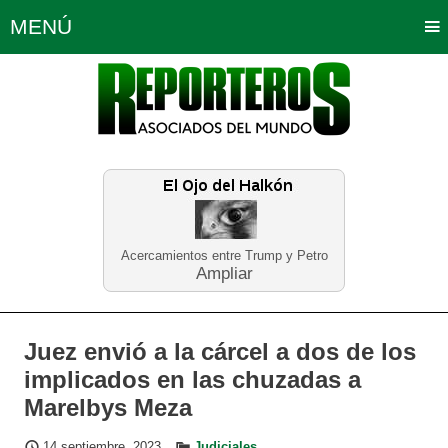
MENÚ
Portada
Política
Opinión
Bogotá
Internacionales
Planeta Tierra
Deportes
Económicas
Regiones
Judiciales
Tecnología
Salud
Turismo
Educación
Neira
Acercamientos entre Trump y Petro
Ampliar
Juez envió a la cárcel a dos de los
implicados en las chuzadas a
Marelbys Meza
14 septiembre, 2023
Judiciales