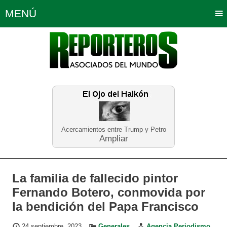
MENÚ
Portada
Política
Opinión
Bogotá
Internacionales
Planeta Tierra
Deportes
Económicas
Regiones
Judiciales
Tecnología
Salud
Turismo
Educación
Neira
Acercamientos entre Trump y Petro
Ampliar
La familia de fallecido pintor
Fernando Botero, conmovida por
la bendición del Papa Francisco
24 septiembre, 2023
Generales
Agencia Periodismo