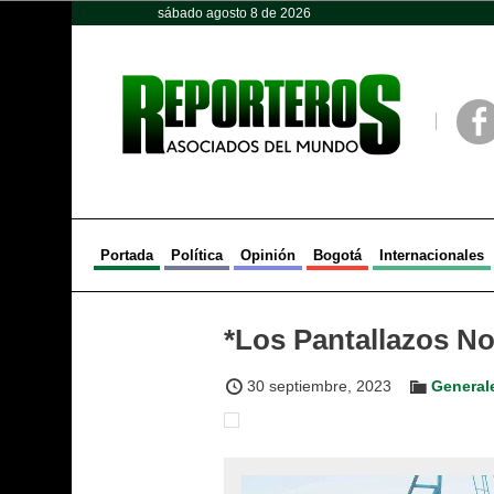
sábado agosto 8 de 2026
Opinión
Política
Deportes
Face
Portada
Política
Opinión
Bogotá
Internacionales
*Los Pantallazos No
30 septiembre, 2023
General