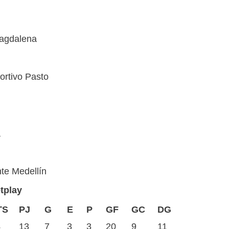
Magdalena
ortivo Pasto
a
nte Medellín
tplay
TS
PJ
G
E
P
GF
GC
DG
4
13
7
3
3
20
9
11