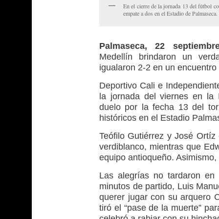
En el cierre de la jornada 13 del fútbol
empate a dos en el Estadio de Palmaseca
Palmaseca, 22 septiembr
Medellín brindaron un verd
igualaron 2-2 en un encuentro
Deportivo Cali e Independient
la jornada del viernes en la
duelo por la fecha 13 del t
históricos en el Estadio Palma
Teófilo Gutiérrez y José Ortíz
verdiblanco, mientras que Edw
equipo antioqueño. Asimismo, D
Las alegrías no tardaron en l
minutos de partido, Luis Manue
querer jugar con su arquero 
tiró el “pase de la muerte” para
celebró a rabiar con su hincha