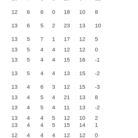
4
12
6
6
0
18
10
8
3
13
6
5
2
23
13
10
2
13
5
7
1
17
12
5
9
13
5
4
4
12
12
0
9
13
5
4
4
15
16
-1
9
13
5
4
4
13
15
-2
8
13
4
6
3
12
15
-3
7
13
4
5
4
21
13
8
7
13
4
5
4
11
13
-2
6
13
4
4
5
12
10
2
6
13
4
4
5
15
14
1
6
12
4
4
4
12
12
0