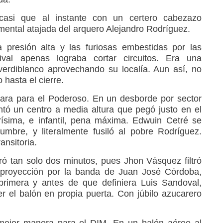
 casi que al instante con un certero cabezazo
ental atajada del arquero Alejandro Rodríguez.
a presión alta y las furiosas embestidas por las
val apenas lograba cortar circuitos. Era una
 verdiblanco aprovechando su localía. Aun así, no
 hasta el cierre.
 clara para el Poderoso. En un desborde por sector
tó un centro a media altura que pegó justo en el
rísima, e infantil, pena máxima. Edwuin Cetré se
mbre, y literalmente fusiló al pobre Rodríguez.
ansitoria.
ró tan solo dos minutos, pues Jhon Vásquez filtró
 proyección por la banda de Juan José Córdoba,
 primera y antes de que definiera Luis Sandoval,
r el balón en propia puerta. Con júbilo azucarero
 mejor manera para el DIM. En un balón aéreo al