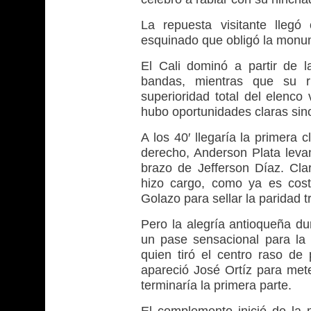
La repuesta visitante llegó
esquinado que obligó la monum
El Cali dominó a partir de l
bandas, mientras que su ri
superioridad total del elenco
hubo oportunidades claras sino
A los 40′ llegaría la primera
derecho, Anderson Plata levan
brazo de Jefferson Díaz. Cla
hizo cargo, como ya es costu
Golazo para sellar la paridad tr
Pero la alegría antioqueña du
un pase sensacional para la
quien tiró el centro raso de
apareció José Ortíz para mete
terminaría la primera parte.
El complemento inició de la