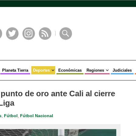
book
Twitter
Instagram
RSS
Buscar
Planeta Tierra
Deportes
Económicas
Regiones
Judiciales
punto de oro ante Cali al cierre
 Liga
s
,
Fútbol
,
Fútbol Nacional