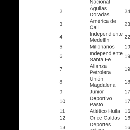
Nacional
Águilas
2
2
Doradas
América de
3
2
Cali
Independiente
4
2
Medellín
5
Millonarios
1
Independiente
6
1
Santa Fe
Alianza
7
1
Petrolera
Unión
8
1
Magdalena
9
Junior
1
Deportivo
10
1
Pasto
11
Atlético Huila
1
12
Once Caldas
1
Deportes
13
1