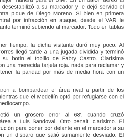
desestabilizó a su marcador y le dejó servido el
ontra pique de Diego Moreno. Si bien en primera
entral por infracción en ataque, desde el VAR le
l tanto terminó subiendo al marcador. Todo en tablas
mer tiempo, la dicha visitante duró muy poco. Al
Torres llegó tarde a una jugada dividida y terminó
su botín el tobillo de Fabry Castro. Clarísima
on una merecida tarjeta roja. nada para reclamar y
ntener la paridad por más de media hora con un
on a bombardear el área rival a partir de los
ntras que el Medellín optó por refugiarse con el
 mediocampo.
etió un grosero error al 68′, cuando cruzó
rea a Luis Sandoval. Otro penalti clarísimo. El
cución para poner por delante en el marcador a su
con un disparo que salió sumamente desviado. El