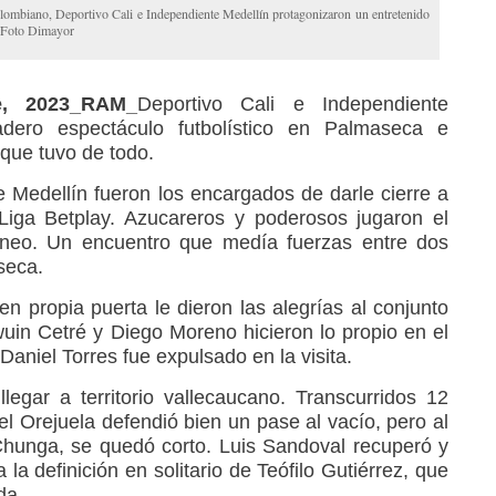
 colombiano, Deportivo Cali e Independiente Medellín protagonizaron un entretenido
. Foto Dimayor
e, 2023_RAM_
Deportivo Cali e Independiente
adero espectáculo futbolístico en Palmaseca e
 que tuvo de todo.
e Medellín fueron los encargados de darle cierre a
 Liga Betplay. Azucareros y poderosos jugaron el
orneo. Un encuentro que medía fuerzas entre dos
seca.
 en propia puerta le dieron las alegrías al conjunto
uin Cetré y Diego Moreno hicieron lo propio en el
aniel Torres fue expulsado en la visita.
legar a territorio vallecaucano. Transcurridos 12
l Orejuela defendió bien un pase al vacío, pero al
Chunga, se quedó corto. Luis Sandoval recuperó y
 la definición en solitario de Teófilo Gutiérrez, que
da.