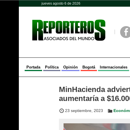
jueves agosto 6 de 2026
Opinión
Política
Deportes
Face
Portada
Política
Opinión
Bogotá
Internacionales
MinHacienda adviert
aumentaría a $16.000
23 septiembre, 2023
Económ