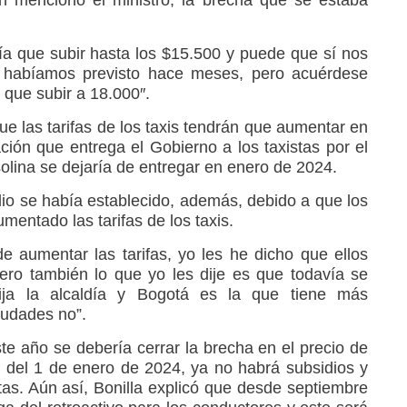
n mencionó el ministro, la brecha que se estaba
a que subir hasta los $15.500 y puede que sí nos
e habíamos previsto hace meses, pero acuérdese
 que subir a 18.000″.
e las tarifas de los taxis tendrán que aumentar en
ión que entrega el Gobierno a los taxistas por el
olina se dejaría de entregar en enero de 2024.
dio se había establecido, además, debido a que los
mentado las tarifas de los taxis.
e aumentar las tarifas, yo les he dicho que ellos
ero también lo que yo les dije es que todavía se
ija la alcaldía y Bogotá es la que tiene más
iudades no”.
te año se debería cerrar la brecha en el precio de
ir del 1 de enero de 2024, ya no habrá subsidios y
istas. Aún así, Bonilla explicó que desde septiembre