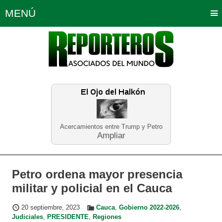
MENÚ
Portada
Política
Opinión
Bogotá
Internacionales
Planeta Tierra
Deportes
Económicas
Regiones
Judiciales
Tecnología
Salud
Turismo
Educación
Neira
Acercamientos entre Trump y Petro
Ampliar
Petro ordena mayor presencia
militar y policial en el Cauca
20 septiembre, 2023
Cauca
,
Gobierno 2022-2026
,
Judiciales
,
PRESIDENTE
,
Regiones