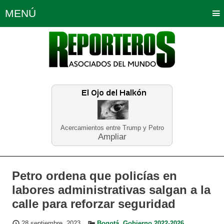
MENÚ
Portada
Política
Opinión
Bogotá
Internacionales
Planeta Tierra
Deportes
Económicas
Regiones
Judiciales
Tecnología
Salud
Turismo
Educación
Neira
Acercamientos entre Trump y Petro
Ampliar
Petro ordena que policías en
labores administrativas salgan a la
calle para reforzar seguridad
28 septiembre, 2023
Bogotá
,
Gobierno 2022-2026
,