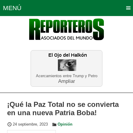
MENÚ
Portada
Política
Opinión
Bogotá
Internacionales
Planeta Tierra
Deportes
Económicas
Regiones
Judiciales
Tecnología
Salud
Turismo
Educación
Neira
Acercamientos entre Trump y Petro
Ampliar
¡Qué la Paz Total no se convierta
en una nueva Patria Boba!
24 septiembre, 2023
Opinión