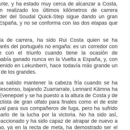
ante, y ha estado muy cerca de alcanzar a Costa,
realizado los últimos kilómetros de carrera
líder del Soudal Quick-Step sigue dando un gran
 España, y no se conforma con las dos etapas que
da de carrera, ha sido Rui Costa quien se ha
lmarés del portugués no engaña: es un corredor con
e con el triunfo cuando tiene la ocasión de
había ganado nunca en la Vuelta a España, y, con
tenido en Lekunberri, hace todavía más grande un
a de los grandes.
 ha sabido mantener la cabeza fría cuando se ha
 descenso, bajando Zuarrarrate, Lennard Kämna ha
 Evenepoel y se ha puesto a la altura de Costa y de
clista de gran olfato para finales como el de este
val para sus compañeros de fuga, pero ha sufrido
rlo de la lucha por la victoria. No ha sido así,
eaccionado y ha sido capaz de atrapar de nuevo a
mo, ya en la recta de meta, ha demostrado ser el