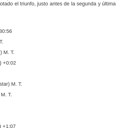
otado el triunfo, justo antes de la segunda y última
:30:56
T.
) M. T.
) +0:02
tar) M. T.
 M. T.
.
) +1:07