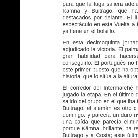
para que la fuga saliera adel
Kämna y Buitrago, que han 
destacados por delante. El 
espectáculo en esta Vuelta a
ya tiene en el bolsillo.
En esta decimoquinta jorna
adjudicado la victoria. El pa
gran habilidad para hacers
conseguirlo. El portugués no 
este primer puesto que ha ob
historial que lo sitúa a la altur
El corredor del Intermarché
jugado la etapa. En el último
salido del grupo en el que iba
Buitrago; el alemán es otro ci
domingo, y parecía un duro ri
una caída que parecía elimina
porque Kämna, brillante, ha r
Buitrago y a Costa; este últi