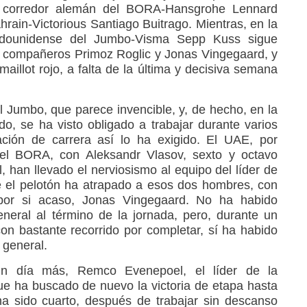
l corredor alemán del BORA-Hansgrohe Lennard
rain-Victorious Santiago Buitrago. Mientras, en la
stadounidense del Jumbo-Visma Sepp Kuss sigue
s compañeros Primoz Roglic y Jonas Vingegaard, y
aillot rojo, a falta de la última y decisiva semana
l Jumbo, que parece invencible, y, de hecho, en la
do, se ha visto obligado a trabajar durante varios
ación de carrera así lo ha exigido. El UAE, por
el BORA, con Aleksandr Vlasov, sexto y octavo
, han llevado el nerviosismo al equipo del líder de
e el pelotón ha atrapado a esos dos hombres, con
por si acaso, Jonas Vingegaard. No ha habido
eneral al término de la jornada, pero, durante un
con bastante recorrido por completar, sí ha habido
 general.
un día más, Remco Evenepoel, el líder de la
que ha buscado de nuevo la victoria de etapa hasta
ha sido cuarto, después de trabajar sin descanso