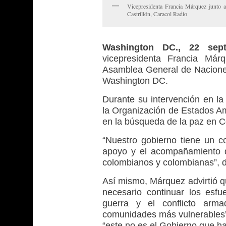
Vicepresidenta Francia Márquez junto 
Castrillón, Caracol Radio
Washington DC., 22 sep
vicepresidenta Francia Már
Asamblea General de Nacione
Washington DC.
Durante su intervención en la
la Organización de Estados 
en la búsqueda de la paz en C
“Nuestro gobierno tiene un co
apoyo y el acompañamiento d
colombianos y colombianas”, d
Así mismo, Márquez advirtió qu
necesario continuar los esfu
guerra y el conflicto arm
comunidades más vulnerables”,
“este no es el Gobierno que har