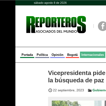
sábado agosto 8 de 2026
Opinión
Política
Deportes
Face
Portada
Política
Opinión
Bogotá
Internacionales
Vicepresidenta pid
la búsqueda de paz
22 septiembre, 2023
Gobiern