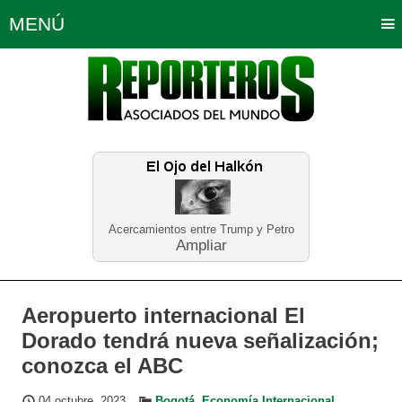
MENÚ
Portada
Política
Opinión
Bogotá
Internacionales
Planeta Tierra
Deportes
Económicas
Regiones
Judiciales
Tecnología
Salud
Turismo
Educación
Neira
Acercamientos entre Trump y Petro
Ampliar
Aeropuerto internacional El
Dorado tendrá nueva señalización;
conozca el ABC
04 octubre, 2023
Bogotá
,
Economía Internacional
,